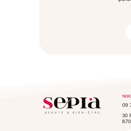
NOU
09 
30 P
870